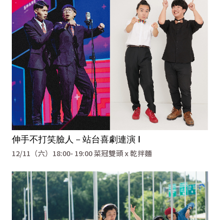
伸手不打笑臉人－站台喜劇連演 I
12/11（六）18:00- 19:00 菜冠雙頭 x 乾拌麵