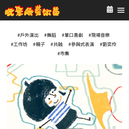
#戶外演出
#舞蹈
#單口喜劇
#現場音樂
#工作坊
#親子
#共融
#參與式表演
#劉奕伶
#市集