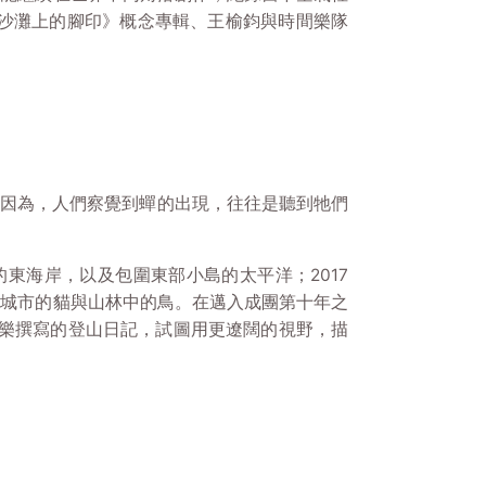
《沙灘上的腳印》概念專輯、王榆鈞與時間樂隊
蟬）是因為，人們察覺到蟬的出現，往往是聽到牠們
的東海岸，以及包圍東部小島的太平洋；2017
在城市的貓與山林中的鳥。在邁入成團第十年之
過音樂撰寫的登山日記，試圖用更遼闊的視野，描