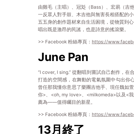
由雞毛（主唱）、冠彣（Bass）、宏易（吉他
一反眾人對手鼓、木吉他與無害長相搭配的小
五五身的創作題材來自生活困境，從物質到心
唱出既是激昂的民謠，也是詩意的搖滾樂。
>> Facebook 粉絲專頁：
https://www.facebo
June Pan
“I cover, I sing.” 從翻唱到嘗試
打造的空間感，在舞動的電氣氛圍中勾出你心底的迷
曾任那我懂你意思了樂團吉他手、現任魏如萱
你>、<oh, my love>、<milkomeda>
薦為——值得矚目的新星。
>> Facebook 粉絲專頁：
https://www.faceb
13月終了