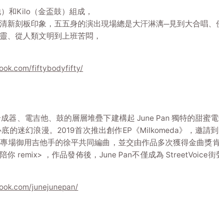
）和Kilo（金盃鼓）組成，
清新刻板印象，五五身的演出現場總是大汗淋漓─見到大合唱、
靈、從人類文明到上班苦悶，
ok.com/fiftybodyfifty/
自己創作，在合成器、電吉他、鼓的層層堆疊下建構起 June Pan 
幻浪漫。2019首次推出創作EP《Milkomeda》，邀請到He
專場御用吉他手的徐平共同編曲，並交由作品多次獲得金曲獎肯
以及<我陪你 remix> ，作品發佈後，June Pan不僅成為 Stree
ook.com/junejunepan/