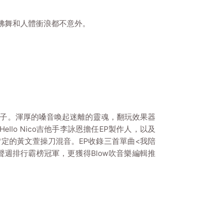
佛舞和人體衝浪都不意外。
獨特的甜蜜電子。渾厚的嗓音喚起迷離的靈魂，翻玩效果器
llo Nico吉他手李詠恩擔任EP製作人，以及
定的黃文萱操刀混音。EP收錄三首單曲<我陪
tVoice街聲週排行霸榜冠軍，更獲得Blow吹音樂編輯推