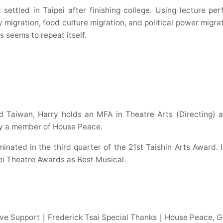
ettled in Taipei after finishing college. Using lecture pe
ly migration, food culture migration, and political power migr
s seems to repeat itself.
d Taiwan, Harry holds an MFA in Theatre Arts (Directing) a
tly a member of House Peace.
ated in the third quarter of the 21st Taishin Arts Award. 
ei Theatre Awards as Best Musical.
tive Support｜Frederick Tsai Special Thanks｜House Peace, 