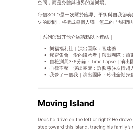
空間，而是身體與邊界的遊樂場。
每個SOLO是一次關於臨界、平衡與自我節
失的瞬間，將構成每個人獨一無二的「甜蜜點
｜系列演出其他介紹請點以下連結｜
樂福福利社｜演出團隊：官建蓁
秘密集會：愛的繼承者｜演出團隊：蕭
自檢測我3-6分鐘：Time Lapse｜演
心律不整｜演出團隊：許照慈(+友情超人
我夢了一個我｜演出團隊：玲瓏全勤身創作
Moving Island
Does he drive on the left or right? He drov
step toward this island, tracing his family’