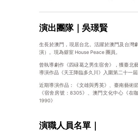
演出團隊｜吳璟賢
生長於澳門，現居台北。活躍於澳門及台灣
演）。現為僻室 House Peace 團員。
曾執導劇作《四碌葛之男生宿舍》，獲臺北藝
導演作品《天王降臨多久川》入圍第二十一屆
近期導演作品：《文雄與秀英》、臺南藝術節
《宿舍房號：8305》、澳門文化中心《在
1990》
演職人員名單｜