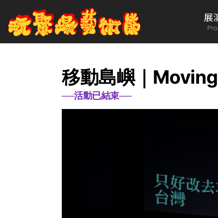
展
Pr
移動島嶼｜Moving I
──活動已結束──