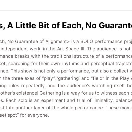
, A Little Bit of Each, No Guaran
Each, No Guarantee of Alignment> is a SOLO performance proj
ndependent work, in the Art Space III. The audience is not
rmance breaks with the traditional structure of a performance,
et, searching for their own rhythms and perceptual traject
e. This show is not only a performance, but also a collectiv
the three axes of “play”, ‘gathering’ and “field” in the Play
ing rules repeatedly, and the audience's watching itself b
 other's existence! Gathering is a way for us to witness each ot
. Each solo is an experiment and trial of liminality, balanc
nstitute another layer of the whole performance. These mome
eet spot” for everyone.