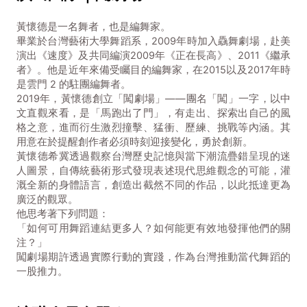
黃懷德是一名舞者，也是編舞家。
畢業於台灣藝術大學舞蹈系，2009年時加入驫舞劇場，赴美
演出《速度》及共同編演2009年《正在長高》、2011《繼承
者》。他是近年來備受矚目的編舞家，在2015以及2017年時
是雲門 2 的駐團編舞者。
2019年，黃懷德創立「闖劇場」——團名「闖」一字，以中
文直觀來看，是「馬跑出了門」，有走出、探索出自己的風
格之意，進而衍生激烈撞擊、猛衝、歷練、挑戰等內涵。其
用意在於提醒創作者必須時刻迎接變化，勇於創新。
黃懷德希冀透過觀察台灣歷史記憶與當下潮流疊錯呈現的迷
人圖景，自傳統藝術形式發現表述現代思維觀念的可能，灌
溉全新的身體語言，創造出截然不同的作品，以此抵達更為
廣泛的觀眾。
他思考著下列問題：
「如何可用舞蹈連結更多人？如何能更有效地發揮他們的關
注？」
闖劇場期許透過實際行動的實踐，作為台灣推動當代舞蹈的
一股推力。