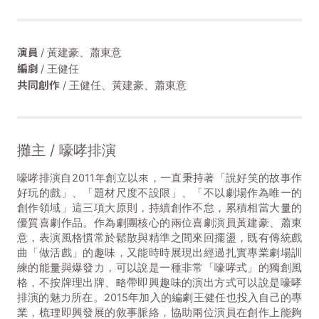
演員
/ 黃建豪、蕭東意
編劇
/ 王健任
共同創作
/ 王健任、黃建豪、蕭東意
攤主 / 嚎哮排演
嚎哮排演自2011年創立以來，一直秉持著「說好笑的故事作
好玩的戲」、「題材尺度不設限」、「不以劇場作為唯一的
創作領域」這三項大原則，持續創作不怠，累積相當大量的
優質喜劇作品。作為劇團核心的兩位喜劇演員黃建豪、蕭東
意，表演風格慣常於鬆散與精準之間來回擺盪，既有傳統戲
曲「做活戲」的趣味，又能時時展現出經過扎實專業劇場訓
練的能量與爆發力，可以說是一種非常「嚎哮式」的獨創風
格，不按牌理出牌、略帶即興趣味的演出方式可以說是嚎哮
排演的魅力所在。2015年加入的編劇王健任也投入自己的專
業，梳理即興發展的敘事脈絡，協助兩位演員在創作上能夠