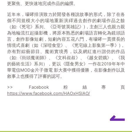
更聚焦、更快速地完成作品的編撰。
近年來，嚎哮排演致力於開發各種說故事的形式，除了在各
個不同規模大小的場地重新演繹過去創作的劇場作品之餘
（如:《兇宅》系列、《亞哥號英雄記》)，主創三人也親力親
為地輪流扛起攝影機，將原本熟悉的劇場語言轉化為鏡頭語
言，創作影像短劇，短劇內容五花八門，有嚎哮一貫擅長的
情境式喜劇（如《深噎食堂》、《兇宅線上影集第一季》)，
亦有對綜藝節目、魔術實境秀，以及網紅進行諧仿的作品
（如:《街頭魔術師》、《文科叔叔》、《越女碧娥》、《我
的藝術生活》系列），更以《隱食男女》一作在2019年年中
華電信MOD金片子微電 影大賽中獲得優勝，在影像創作以及
敘事上也獲得了評審的認可。
>> Facebook粉絲專頁
https://www.facebook.com/HAOxHSIAO/
↼