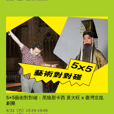
5x5藝術對對碰：黑狼那卡西 黃大旺 x 臺灣京崑
劇團
8/22（六）
15:30-16:00