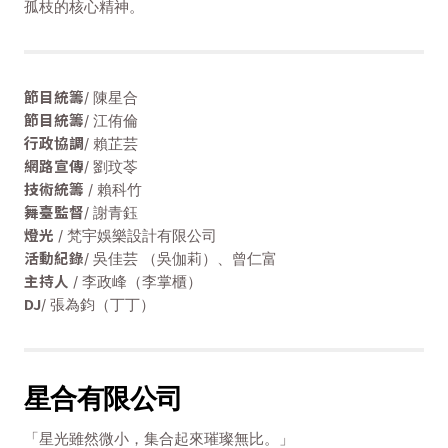
孤枝的核心精神。
節目統籌
/ 陳星合
節目統籌
/ 江侑倫
行政協調
/ 賴芷芸
網路宣傳
/ 劉玟苓
技術統籌
/ 賴科竹
舞臺監督
/ 謝青鈺
燈光
/ 梵宇娛樂設計有限公司
活動紀錄
/ 吳佳芸 （吳伽莉）、曾仁富
主持人
/ 李政峰（李掌櫃）
DJ
/ 張為鈞（丁丁）
星合有限公司
「星光雖然微小，集合起來璀璨無比。」