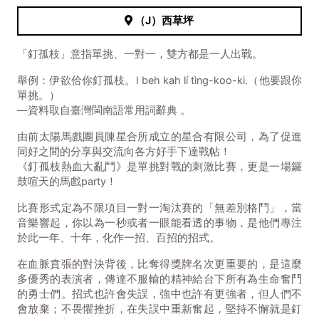
（J）西草坪
「釘孤枝」意指單挑、一對一，雙方都是一人出戰。
舉例：伊欲佮你釘孤枝。I beh kah lí tìng-koo-ki.（他要跟你
單挑。）
—資料取自臺灣閩南語常用詞辭典 。
由前太陽馬戲團員陳星合所成立的星合有限公司，為了促進
同好之間的分享與交流向各方好手下達戰帖！
《釘孤枝熱血大亂鬥》是單挑對戰的刺激比賽，更是一場鑼
鼓喧天的馬戲party！
比賽形式定為不限項目一對一淘汰賽的「無差別格鬥」，當
音樂響起，你以為一秒或者一眼能看透的事物，是他們專注
於此一年、十年，化作一招、百招的招式。
在血脈賁張的對決背後，比奪得獎牌名次更重要的，是這麼
多優秀的表演者，傳達不服輸的精神給台下所有為生命奮鬥
的勇士們。招式也許會失誤，強中也許有更強者，但人們不
會放棄；不畏懼挫折，在失誤中重新奮起，堅持不懈就是釘