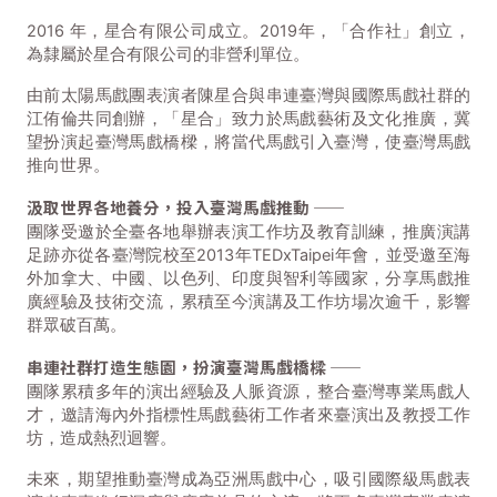
2016 年，星合有限公司成立。2019年，「合作社」創立，
為隸屬於星合有限公司的非營利單位。
由前太陽馬戲團表演者陳星合與串連臺灣與國際馬戲社群的
江侑倫共同創辦，「星合」致力於馬戲藝術及文化推廣，冀
望扮演起臺灣馬戲橋樑，將當代馬戲引入臺灣，使臺灣馬戲
推向世界。
汲取世界各地養分，投入臺灣馬戲推動 ——
團隊受邀於全臺各地舉辦表演工作坊及教育訓練，推廣演講
足跡亦從各臺灣院校至2013年TEDxTaipei年會，並受邀至海
外加拿大、中國、以色列、印度與智利等國家，分享馬戲推
廣經驗及技術交流，累積至今演講及工作坊場次逾千，影響
群眾破百萬。
串連社群打造生態園，扮演臺灣馬戲橋樑 ——
團隊累積多年的演出經驗及人脈資源，整合臺灣專業馬戲人
才，邀請海內外指標性馬戲藝術工作者來臺演出及教授工作
坊，造成熱烈迴響。
未來，期望推動臺灣成為亞洲馬戲中心，吸引國際級馬戲表