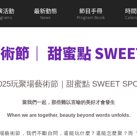
演活動
最新動態
節目手冊
時間
ograms
News
Program Book
Calen
術節｜ 甜蜜點 SWEET
025
玩聚場藝術節｜甜蜜點
SWEET SP
當我們一起，那些難以言喻的美好才會發生
When we are together, beauty beyond words unfolds.
場藝術節，我們不斷自問，還能玩什麼？還能怎麼聚？而