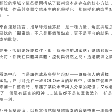
預設的場域？這些提問構成了藝術節本身存在的核心方法
場域、作品與身體交錯產生的化學變化，那個變化的臨界
ot」。
來自運動語言，指擊球最佳落點，是一種力量、角度與速
要找的「甜蜜點」不只是那個落點處，更不是單向的結果
成的狀態。
完美，卻剛剛好能接住，那，就是你的甜蜜點」邀請觀眾
火花，你我在個體與集體、控制與偶然之間，透過觀演之
看為中心，而是讓你成為參與的起點——讓每個人的選擇
蜜點，它可能是在一段SOLO表演的凝視中，你恍然發現
修補一件舊物時，想起了某段未曾與人分享的記憶；又或
換了一個沒有語言的眼神……這些都不是刻意營造的，卻
那一刻。
戶外音樂表演，以極富情感與身體節奏的音樂帶來一場場